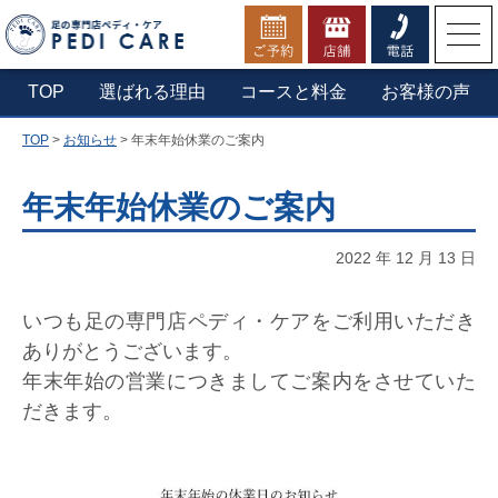
お電話でのご予約・お問合せ
TOP
選ばれる理由
コースと料金
お客様の声
TOP
>
お知らせ
>
年末年始休業のご案内
▼横浜本店へ電話する
0800-1234-210
年末年始休業のご案内
2022 年 12 月 13 日
定休日：第一木曜日・年末年始
営業時間：9:30 - 20:00（最終受付19:30）
いつも足の専門店ペディ・ケアをご利用いただき
ありがとうございます。
年末年始の営業につきましてご案内をさせていた
だきます。