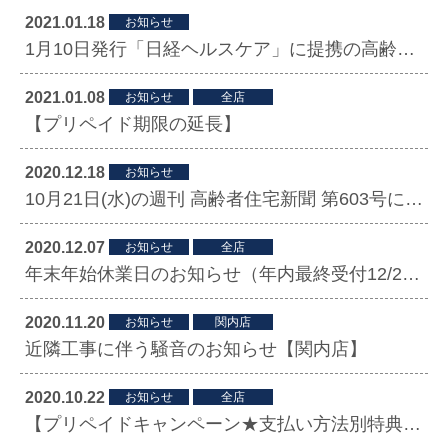
2021.01.18
お知らせ
1月10日発行「日経ヘルスケア」に提携の高齢者施設におけるフットケアが掲載されました。
2021.01.08
お知らせ
全店
【プリペイド期限の延長】
2020.12.18
お知らせ
10月21日(水)の週刊 高齢者住宅新聞 第603号に掲載されました
2020.12.07
お知らせ
全店
年末年始休業日のお知らせ（年内最終受付12/29（火）12時~）
2020.11.20
お知らせ
関内店
近隣工事に伴う騒音のお知らせ【関内店】
2020.10.22
お知らせ
全店
【プリペイドキャンペーン★支払い方法別特典変更★】10 月16（金）〜11 月30 日（月）迄（終了しました）