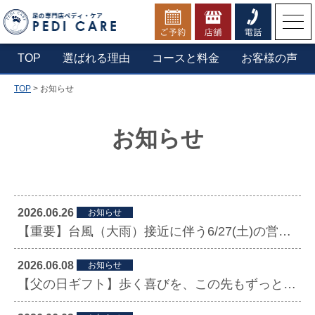
お電話でのご予約・お問合せ
TOP
選ばれる理由
コースと料金
お客様の声
TOP
>
お知らせ
▼横浜本店へ電話する
0800-1234-210
お知らせ
定休日：第一木曜日・年末年始
営業時間：9:30 - 20:00（最終受付19:30）
2026.06.26
お知らせ
【重要】台風（大雨）接近に伴う6/27(土)の営業について
2026.06.08
お知らせ
【父の日ギフト】歩く喜びを、この先もずっと！「ありがとう」の気持ちを届ける足の健康ギフト