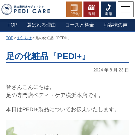
お電話でのご予約・お問合せ
TOP
選ばれる理由
コースと料金
お客様の声
TOP
>
お知らせ
>
足の化粧品『PEDI+』
▼横浜本店へ電話する
0800-1234-210
足の化粧品『PEDI+』
2024 年 8 月 23 日
定休日：第一木曜日・年末年始
営業時間：9:30 - 20:00（最終受付19:30）
皆さんこんにちは。
足の専門店ペディ・ケア横浜本店です。
本日はPEDI+製品についてお伝えいたします。