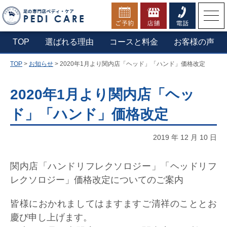
お電話でのご予約・お問合せ
TOP
選ばれる理由
コースと料金
お客様の声
TOP
>
お知らせ
>
2020年1月より関内店「ヘッド」「ハンド」価格改定
▼横浜本店へ電話する
0800-1234-210
2020年1月より関内店「ヘッ
ド」「ハンド」価格改定
定休日：第一木曜日・年末年始
営業時間：9:30 - 20:00（最終受付19:30）
2019 年 12 月 10 日
関内店「ハンドリフレクソロジー」「ヘッドリフ
レクソロジー」価格改定についてのご案内
皆様におかれましてはますますご清祥のこととお
慶び申し上げます。