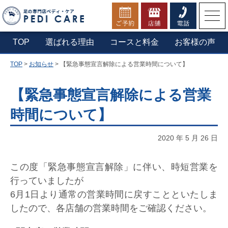
お電話でのご予約・お問合せ
TOP
選ばれる理由
コースと料金
お客様の声
TOP
>
お知らせ
>
【緊急事態宣言解除による営業時間について】
▼横浜本店へ電話する
0800-1234-210
【緊急事態宣言解除による営業
時間について】
定休日：第一木曜日・年末年始
営業時間：9:30 - 20:00（最終受付19:30）
2020 年 5 月 26 日
この度「緊急事態宣言解除」に伴い、時短営業を
行っていましたが
6月1日より通常の営業時間に戻すことといたしま
したので、各店舗の営業時間をご確認ください。