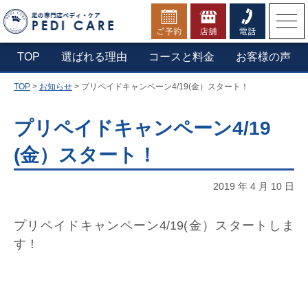
お電話でのご予約・お問合せ
TOP
選ばれる理由
コースと料金
お客様の声
TOP
>
お知らせ
>
プリペイドキャンペーン4/19(金）スタート！
▼横浜本店へ電話する
0800-1234-210
プリペイドキャンペーン4/19
(金）スタート！
定休日：第一木曜日・年末年始
営業時間：9:30 - 20:00（最終受付19:30）
2019 年 4 月 10 日
プリペイドキャンペーン4/19(金）スタートしま
す！