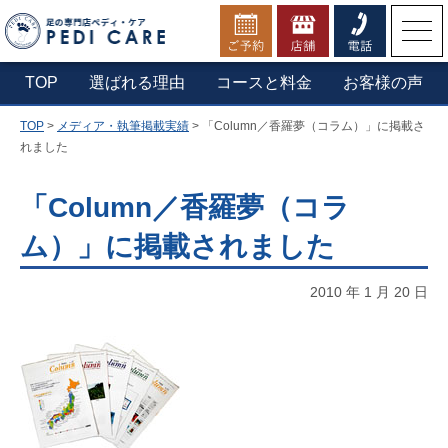
お電話でのご予約・お問合せ
TOP
選ばれる理由
コースと料金
お客様の声
TOP
>
メディア・執筆掲載実績
>
「Column／香羅夢（コラム）」に掲載さ
▼横浜本店へ電話する
れました
0800-1234-210
「Column／香羅夢（コラ
ム）」に掲載されました
定休日：第一木曜日・年末年始
営業時間：9:30 - 20:00（最終受付19:30）
2010 年 1 月 20 日