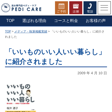
お電話でのご予約・お問合せ
TOP
選ばれる理由
コースと料金
お客様の声
TOP
>
メディア・執筆掲載実績
>
「いいものいい人いい暮らし」に紹介さ
▼横浜本店へ電話する
れました
0800-1234-210
「いいものいい人いい暮らし」
に紹介されました
定休日：第一木曜日・年末年始
営業時間：9:30 - 20:00（最終受付19:30）
2009 年 4 月 10 日